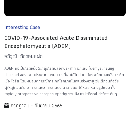
Interesting Case
COVID-19-Associated Acute Dissiminated
Encephalomyelitis (ADEM)
อภิวุฒิ เกิดดอนแฝก
ADEM ถือเป็นโรคหนึ่งในกลุ่มโรคปลอกประสาท อักเสบ (demyelinating
disease) ของระบบประสาท ส่วนกลางที่พบได้ไม่บ่อย มักจะเกิดตามหลังการติด
เชื้อ ไวรัส โดยพบอุบัติการณ์การเกิดโรคมากในกลุ่มช่วงอายุ วัยเด็กจนถึงวัย
ผู้ใหญ่ตอนต้น อาการและอาการแสดง สามารถมาได้หลากหลายรูปแบบ ทั้ง
rapidly progressive encephalopathy รวมถึง multifocal deficit อื่นๆ
กรกฎาคม - กันยายน 2565