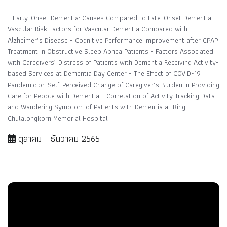
- Early-Onset Dementia: Causes Compared to Late-Onset Dementia -
Vascular Risk Factors for Vascular Dementia Compared with
Alzheimer’s Disease - Cognitive Performance Improvement after CPAP
Treatment in Obstructive Sleep Apnea Patients - Factors Associated
with Caregivers’ Distress of Patients with Dementia Receiving Activity-
based Services at Dementia Day Center - The Effect of COVID-19
Pandemic on Self-Perceived Change of Caregiver’s Burden in Providing
Care for People with Dementia - Correlation of Activity Tracking Data
and Wandering Symptom of Patients with Dementia at King
Chulalongkorn Memorial Hospital
ตุลาคม - ธันวาคม 2565