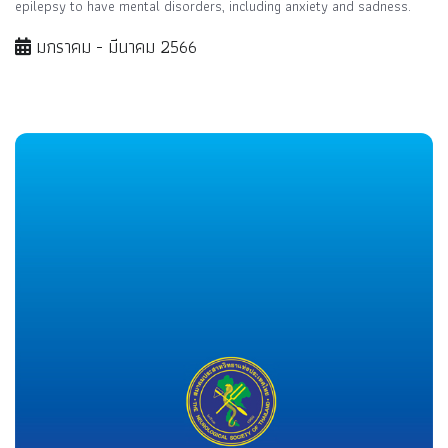
epilepsy to have mental disorders, including anxiety and sadness.
มกราคม - มีนาคม 2566