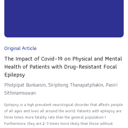
Original Article
The Impact of Covid-19 on Physical and Mental
Health of Patients with Drug-Resistant Focal
Epilepsy
Pholpipat Bunluesin, Siriphong Thanapatphakin, Pasiri
Sithinamsuwan
Epilepsy is a high prevalent neurological disorder that affects people
of all ages and lives all around the world. Patients with epilepsy are
three times more fatality rate than the general population.1
Furthermore, they are 2-3 times more likely than those without