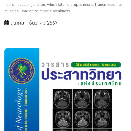
neuromuscular junction, which later disrupts neural transmission to
muscles, leading to muscle weakness.
ตุลาคม - ธันวาคม 2567