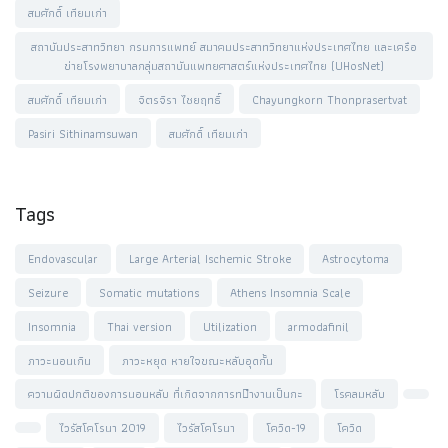
สมศักดิ์ เทียมเก่า
สถาบันประสาทวิทยา กรมการแพทย์ สมาคมประสาทวิทยาแห่งประเทศไทย และเครือ
ข่ายโรงพยาบาลกลุ่มสถาบันแพทยศาสตร์แห่งประเทศไทย (UHosNet)
สมศักดิ์ เทียมเก่า
จิตรจิรา ไชยฤทธิ์
Chayungkorn Thonprasertvat
Pasiri Sithinamsuwan
สมศักดิ์ เทียมเก่า
Tags
Endovascular
Large Arterial Ischemic Stroke
Astrocytoma
Seizure
Somatic mutations
Athens Insomnia Scale
Insomnia
Thai version
Utilization
armodafinil
ภาวะนอนเกิน
ภาวะหยุด หายใจขณะหลับอุดกั้น
ความผิดปกติของการนอนหลับ ที่เกิดจากการท􀄬ำงานเป็นกะ
โรคลมหลับ
ไวรัสโคโรนา 2019
ไวรัสโคโรนา
โควิด-19
โควิด