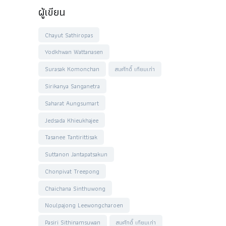
ผู้เขียน
Chayut Sathiropas
Yodkhwan Wattanasen
Surasak Komonchan
สมศักดิ์ เทียมเก่า
Sirikanya Sanganetra
Saharat Aungsumart
Jedsada Khieukhajee
Tasanee Tantirittisak
Suttanon Jantapatsakun
Chonpivat Treepong
Chaichana Sinthuwong
Noulpajong Leewongcharoen
Pasiri Sithinamsuwan
สมศักดิ์ เทียมเก่า