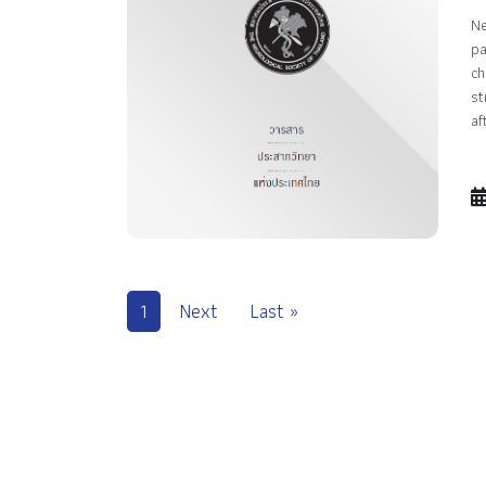
Ne
pa
ch
st
af
1
Next
Last »