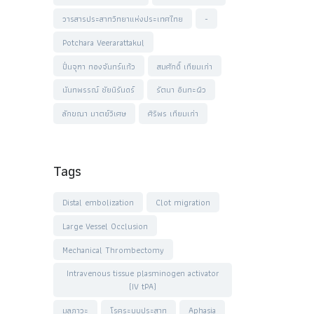
วารสารประสาทวิทยาแห่งประเทศไทย
-
Potchara Veerarattakul
ปิ่นจุฑา ทองจันทร์แก้ว
สมศักดิ์ เทียมเก่า
นันทพรรณ์ ชัยนิรันดร์
รัตนา อินทะผิว
ลักขณา มาตย์วิเศษ
ศิริพร เทียมเก่า
Tags
Distal embolization
Clot migration
Large Vessel Occlusion
Mechanical Thrombectomy
Intravenous tissue plasminogen activator
(IV tPA)
มลภาวะ
โรคระบบประสาท
Aphasia