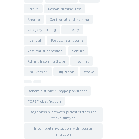
Stroke
Boston Naming Test
Anomia
Confrontational naming
Category naming
Epilepsy
Postictal
Postictal symptoms
Postictal suppression
Seizure
Athens Insomnia Scale
Insomnia
Thai version
Utilization
stroke
Ischemic stroke subtype prevalence
TOAST classification
Relationship between patient factors and
stroke subtype
Incomplete evaluation with lacunar
infarction