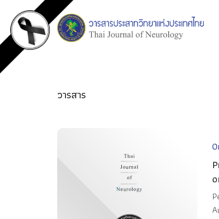
วารสาร
Or
P
o
P
A