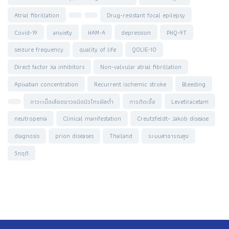
Atrial fibrillation
Drug-resistant focal epilepsy
Covid-19
anxiety
HAM-A
depression
PHQ-9T
seizure frequency
quality of life
QOLIE-10
Direct factor Xa inhibitors
Non-valvular atrial fibrillation
Apixaban concentration
Recurrent ischemic stroke
Bleeding
ภาวะเม็ดเลือดขาวชนิดนิวโทรฟิลต่ำ
การติดเชื้อ
Levetiracetam
neutropenia
Clinical manifestation
Creutzfeldt- Jakob disease
diagnosis
prion diseases
Thailand
ระบบสาธารณสุข
วิกฤติ