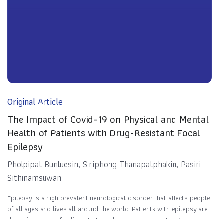
Original Article
The Impact of Covid-19 on Physical and Mental
Health of Patients with Drug-Resistant Focal
Epilepsy
Pholpipat Bunluesin, Siriphong Thanapatphakin, Pasiri
Sithinamsuwan
Epilepsy is a high prevalent neurological disorder that affects people
of all ages and lives all around the world. Patients with epilepsy are