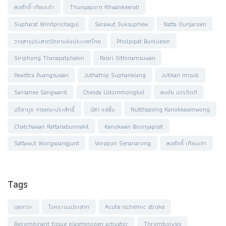
สมศักดิ์ เทียมเก่า
Thunyaporn Khwankeerati
Supharat Winitprichagul
Sarawut Suksuphew
Natta Ounjaroen
วารสารประสาทวิทยาแห่งประเทศไทย
Pholpipat Bunluesin
Siriphong Thanapatphakin
Pasiri Sithinamsuwan
Pawittra Puangsuwan
Juthathip Suphanklang
Jutikan Imsub
Sansanee Sangwanit
Chesda Udommongkol
สมชัย บวรกิตติ
ปรียานุช กฤษณะประสิทธิ์
นิสา แซ่ลิ้ม
Nutthapong Kanokkawinwong
Chatchawan Rattanabunnakit
Kanokwan Boonyapisit
Sattawut Wongwiangjunt
Vorapun Senanarong
สมศักดิ์ เทียมเก่า
Tags
มลภาวะ
โรคระบบประสาท
Acute ischemic stroke
Recombinant tissue plasminogen activator
Thrombolysis