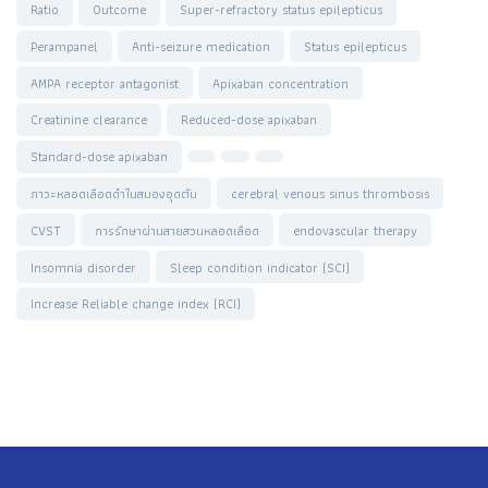
Ratio
Outcome
Super-refractory status epilepticus
Perampanel
Anti-seizure medication
Status epilepticus
AMPA receptor antagonist
Apixaban concentration
Creatinine clearance
Reduced-dose apixaban
Standard-dose apixaban
ภาวะหลอดเลือดดำในสมองอุดตัน
cerebral venous sinus thrombosis
CVST
การรักษาผ่านสายสวนหลอดเลือด
endovascular therapy
Insomnia disorder
Sleep condition indicator (SCI)
Increase Reliable change index (RCI)