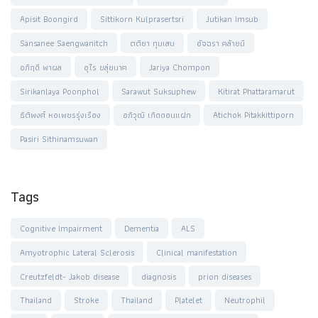
Apisit Boongird
Sittikorn Kulprasertsri
Jutikan Imsub
Sansanee Saengwanitch
ตติยา ทุมเสน
อัจฉรา คล้ายมี
อภิฤดี พาผล
อุไร ขลุ่ยนาค
Jariya Chompon
Sirikanlaya Poonphol
Sarawut Suksuphew
Kitirat Phattaramarut
ธิติพงศ์ หอเพชรรุ่งเรือง
อภิวุฒิ เกิดดอนแฝก
Atichok Pitakkittiporn
Pasiri Sithinamsuwan
Tags
Cognitive Impairment
Dementia
ALS
Amyotrophic Lateral Sclerosis
Clinical manifestation
Creutzfeldt- Jakob disease
diagnosis
prion diseases
Thailand
Stroke
Thailand
Platelet
Neutrophil