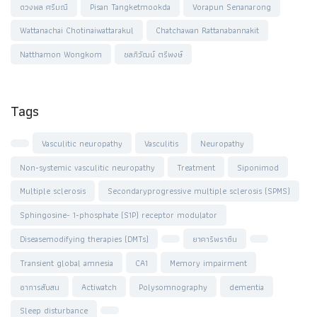
ดวงพล ศรีมณี
Pisan Tangketmookda
Vorapun Senanarong
Wattanachai Chotinaiwattarakul
Chatchawan Rattanabannakit
Natthamon Wongkom
ชลภิวัฒน์ ตรีพงษ์
Tags
Vasculitic neuropathy
Vasculitis
Neuropathy
Non-systemic vasculitic neuropathy
Treatment
Siponimod
Multiple sclerosis
Secondaryprogressive multiple sclerosis (SPMS)
Sphingosine- 1-phosphate (S1P) receptor modulator
Diseasemodifying therapies (DMTs)
ยาคาริพราซีน
Transient global amnesia
CA1
Memory impairment
อาการสับสน
Actiwatch
Polysomnography
dementia
Sleep disturbance