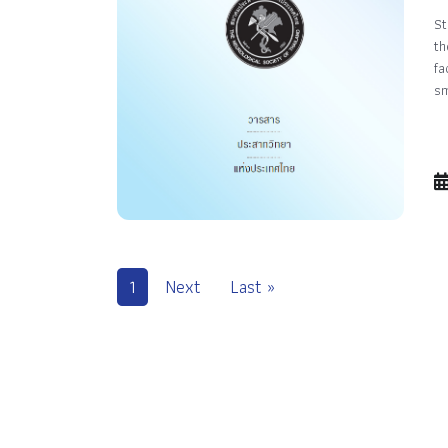
St
th
fa
sm
1
Next
Last »