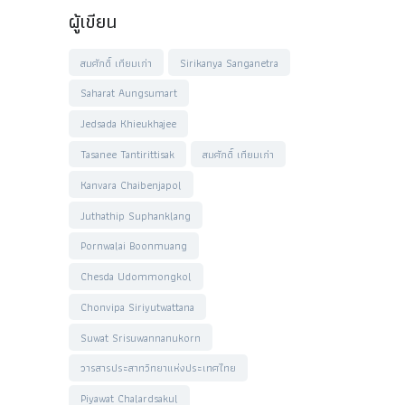
ผู้เขียน
สมศักดิ์ เทียมเก่า
Sirikanya Sanganetra
Saharat Aungsumart
Jedsada Khieukhajee
Tasanee Tantirittisak
สมศักดิ์ เทียมเก่า
Kanvara Chaibenjapol
Juthathip Suphanklang
Pornwalai Boonmuang
Chesda Udommongkol
Chonvipa Siriyutwattana
Suwat Srisuwannanukorn
วารสารประสาทวิทยาแห่งประเทศไทย
Piyawat Chalardsakul