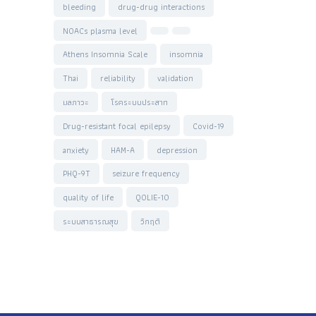
bleeding
drug-drug interactions
NOACs plasma level
Athens Insomnia Scale
insomnia
Thai
reliability
validation
มลภาวะ
โรคระบบประสาท
Drug-resistant focal epilepsy
Covid-19
anxiety
HAM-A
depression
PHQ-9T
seizure frequency
quality of life
QOLIE-10
ระบบสาธารณสุข
วิกฤติ