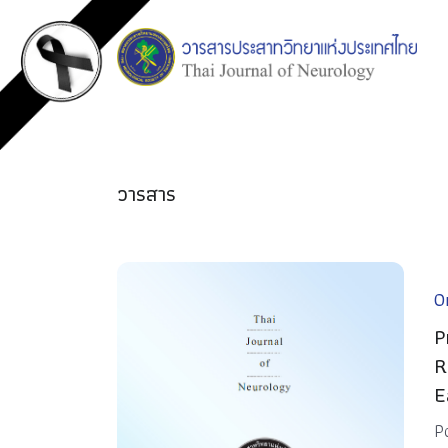
วารสาร
Or
P
R
E
P