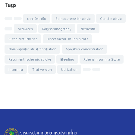
Tags
ยาคาริพราซีน
Spinocerebellar ataxia
Genetic ataxia
Actiwatch
Polysomnography
dementia
Sleep disturbance
Direct factor Xa inhibitors
Non-valvular atrial fibrillation
Apixaban concentration
Recurrent ischemic stroke
Bleeding
Athens Insomnia Scale
Insomnia
Thai version
Utilization