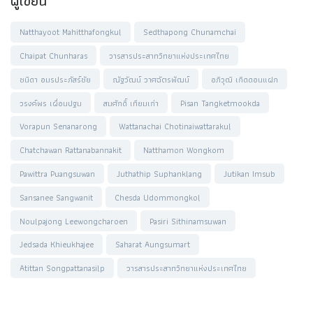
ผู้เขียน
Natthayoot Mahitthafongkul
Sedthapong Chunamchai
Chaipat Chunharas
วารสารประสาทวิทยาแห่งประเทศไทย
ชนิดา อมรประภัสร์ชัย
ณัฐวัฒน์ วาศฉัตรพัฒน์
อภิวุฒิ เกิดดอนแฝก
วรงค์พร เผื่อนปฐม
สมศักดิ์ เทียมเก่า
Pisan Tangketmookda
Vorapun Senanarong
Wattanachai Chotinaiwattarakul
Chatchawan Rattanabannakit
Natthamon Wongkom
Pawittra Puangsuwan
Juthathip Suphanklang
Jutikan Imsub
Sansanee Sangwanit
Chesda Udommongkol
Noulpajong Leewongcharoen
Pasiri Sithinamsuwan
Jedsada Khieukhajee
Saharat Aungsumart
Atittan Songpattanasilp
วารสารประสาทวิทยาแห่งประเทศไทย