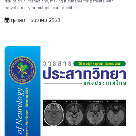
risk of drug interactions, making it suitable for patients with
polypharmacy or multiple comorbidities.
ตุลาคม - ธันวาคม 2568