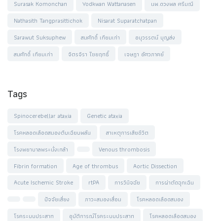
Surasak Komonchan
Yodkwan Wattanasen
นพ.ดวงพล ศรีมณี
Nathasith Tangprasittichok
Nisarat Suparatchatpan
Sarawut Suksuphew
สมศักดิ์ เทียมเก่า
อนุวรรตน์ บุญส่ง
สมศักดิ์ เทียมเก่า
จิตรจิรา ไชยฤทธิ์
เจษฎา อัศวภาคย์
Tags
Spinocerebellar ataxia
Genetic ataxia
โรคหลอดเลือดสมองตีบเฉียบพลัน
สาเหตุการเสียชีวิต
โรงพยาบาลพระนั่งเกล้า
Venous thrombosis
Fibrin formation
Age of thrombus
Aortic Dissection
Acute Ischemic Stroke
rtPA
การวินิจฉัย
การผ่าตัดฉุกเฉิน
ปัจจัยเสี่ยง
ภาวะสมองเสื่อม
โรคหลอดเลือดสมอง
โรคระบบประสาท
อุบัติการณ์โรคระบบประสาท
โรคหลอดเลือดสมอง