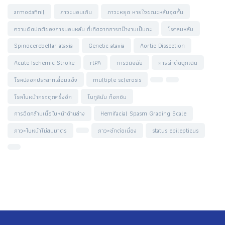
armodafinil
ภาวะนอนเกิน
ภาวะหยุด หายใจขณะหลับอุดกั้น
ความผิดปกติของการนอนหลับ ที่เกิดจากการท􀄬ำงานเป็นกะ
โรคลมหลับ
Spinocerebellar ataxia
Genetic ataxia
Aortic Dissection
Acute Ischemic Stroke
rtPA
การวินิจฉัย
การผ่าตัดฉุกเฉิน
โรคปลอกประสาทเสื่อมแข็ง
multiple sclerosis
โรคใบหน้ากระตุกครึ่งซีก
โบทูลินัม ท็อกซิน
การฉีดกล้ามเนื้อใบหน้าด้านล่าง
Hemifacial Spasm Grading Scale
ภาวะใบหน้าไม่สมมาตร
ภาวะชักต่อเนื่อง
status epilepticus