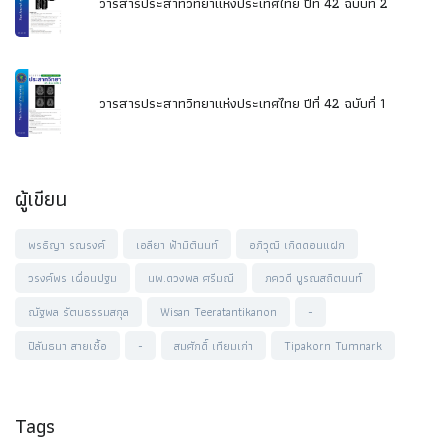
วารสารประสาทวิทยาแห่งประเทศไทย ปีที่ 42 ฉบับที่ 2
วารสารประสาทวิทยาแห่งประเทศไทย ปีที่ 42 ฉบับที่ 1
ผู้เขียน
พรธิญา รณรงค์
เอลียา ฟ้ามิตินนท์
อภิวุฒิ เกิดดอนแฝก
วรงค์พร เผื่อนปฐม
นพ.ดวงพล ศรีมณี
ภควดี บูรณสถิตนนท์
ณัฐพล รัตนธรรมสกุล
Wisan Teeratantikanon
-
ปิลันธนา สายเชื้อ
-
สมศักดิ์ เทียมเก่า
Tipakorn Tumnark
Tags