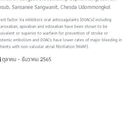
msub, Sansanee Sangwanit, Chesda Udommongkol
rect factor Xa inhibitors oral anticoagulants (DOACs) including
varoxaban, apixaban and edoxaban have been shown to be
uivalent or superior to warfarin for prevention of stroke or
stemic embolism and DOACs have lower rates of major bleeding in
tients with non-valvular atrial fibrillation (NVAF).
ตุลาคม - ธันวาคม 2565