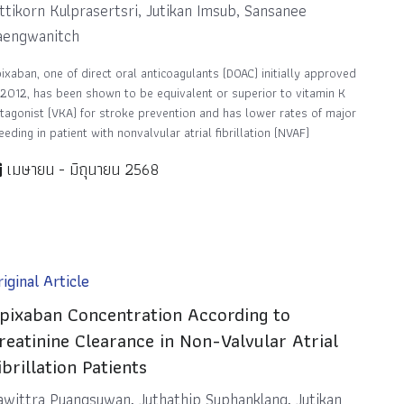
ittikorn Kulprasertsri, Jutikan Imsub, Sansanee
aengwanitch
ixaban, one of direct oral anticoagulants (DOAC) initially approved
 2012, has been shown to be equivalent or superior to vitamin K
tagonist (VKA) for stroke prevention and has lower rates of major
eeding in patient with nonvalvular atrial fibrillation (NVAF)
เมษายน - มิถุนายน 2568
iginal Article
pixaban Concentration According to
reatinine Clearance in Non-Valvular Atrial
ibrillation Patients
awittra Puangsuwan, Juthathip Suphanklang, Jutikan