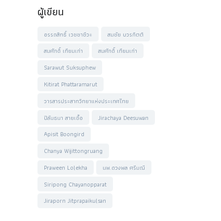
ผู้เขียน
อรรถสิทธิ์ เวชชาชีวะ
สมชัย บวรกิตติ
สมศักดิ์ เทียมเก่า
สมศักดิ์ เทียมเก่า
Sarawut Suksuphew
Kitirat Phattaramarut
วารสารประสาทวิทยาแห่งประเทศไทย
ปิลันธนา สายเชื้อ
Jirachaya Deesuwan
Apisit Boongird
Chanya Wijittongruang
Praween Lolekha
นพ.ดวงพล ศรีมณี
Siripong Chayanopparat
Jiraporn Jitprapaikulsan