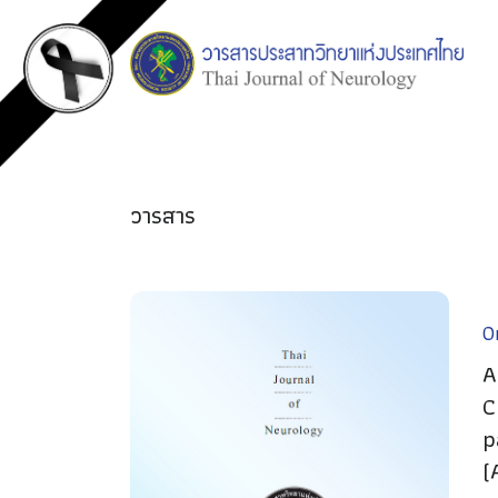
วารสาร
Or
A
C
p
(