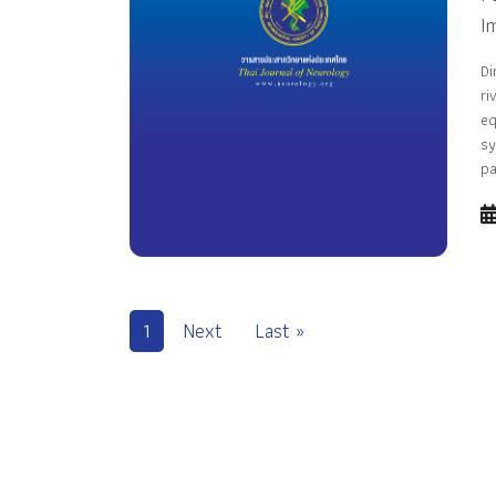
I
Di
ri
eq
sy
pa
1
Next
Last »