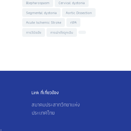
Blepharospasm
Cervical dystonia
Segmental dystonia
Aortic Dissection
Acute Ischemic Stroke
rtPA
การวินิจฉัย
การผ่าตัดฉุกเฉิน
Link ที่เกี่ยวข้อง
สมาคมประสาทวิทยาแห่ง
ประเทศไทย
น