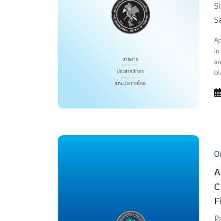
S
S
Ap
in
an
bl
Or
A
C
F
P