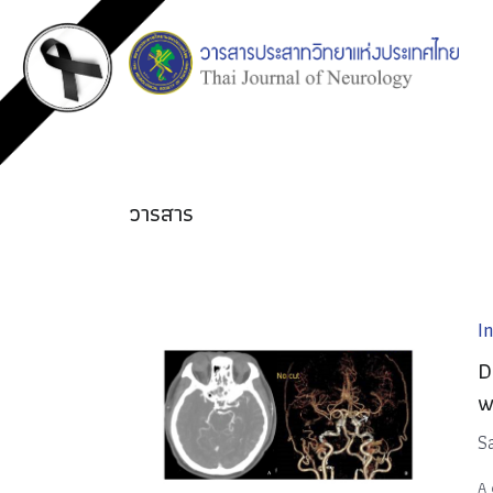
วารสาร
I
D
w
S
A 