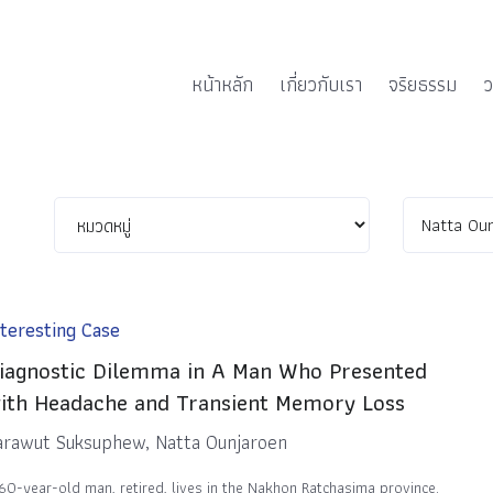
หน้าหลัก
เกี่ยวกับเรา
จริยธรรม
ว
nteresting Case
iagnostic Dilemma in A Man Who Presented
ith Headache and Transient Memory Loss
arawut Suksuphew, Natta Ounjaroen
60-year-old man, retired, lives in the Nakhon Ratchasima province.