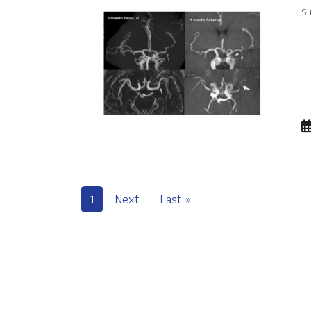
Su
1
Next
Last »