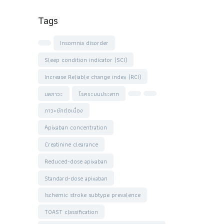
Tags
Insomnia disorder
Sleep condition indicator (SCI)
Increase Reliable change index (RCI)
มลภาวะ
โรคระบบประสาท
ภาวะชักต่อเนื่อง
Apixaban concentration
Creatinine clearance
Reduced-dose apixaban
Standard-dose apixaban
Ischemic stroke subtype prevalence
TOAST classification