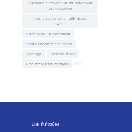
Relationship between patient factors and
stroke subtype
Incomplete evaluation with lacunar
infarction
Cerebrovascular assessment
Stroke associated pneumonia
Dysphagia
Ischemic stroke
Respiratory tract infections
Link ที่เกี่ยวข้อง