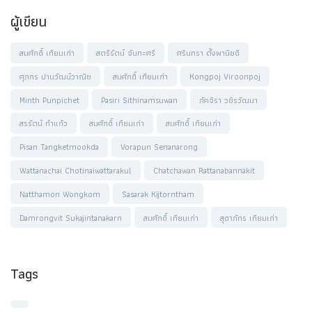
ผู้เขียน
สมศักดิ์ เทียมเก่า
สตรีรัตน์ จันทะศรี
ศรินทรา ตั้งพานิชดี
ศุภกร ปานวัฒน์วาณิช
สมศักดิ์ เทียมเก่า
Kongpoj Viroonpoj
Minth Punpichet
Pasiri Sithinamsuwan
ภัคจิรา วชิรวัฒนา
สรรัตน์ ทำแก้ว
สมศักดิ์ เทียมเก่า
สมศักดิ์ เทียมเก่า
Pisan Tangketmookda
Vorapun Senanarong
Wattanachai Chotinaiwattarakul
Chatchawan Rattanabannakit
Natthamon Wongkom
Sasarak Kijtorntham
Damrongvit Sukajintanakarn
สมศักดิ์ เทียมเก่า
สุดาภัทร เทียมเก่า
Tags