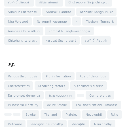
สมศักดิ์ เทียมเก่า
ศิริพร เทียมเก่า
Chuleeporn Sirijaichingkul
Suranut Charoensri
Somsak Tiamkao
Kannikar Kongbunkiat
Nisa Vorasoot
Narongrit Kasemsap
-
Tipakorn Tumnark
Ausanee Chaiwisitkun
Sombat Muengtaweepongsa
Chitphanu Laiprasit
Narupat Suanprasert
สมศักดิ์ เทียมเก่า
Tags
Venous thrombosis
Fibrin formation
Age of thrombus
Characteristics
Predicting factors
Alzheimer’s disease
Early-onset dementia
โรคระบบประสาท
Comorbidities
In-hospital Mortality
Acute Stroke
Thailand’s National Database
Stroke
Thailand
Platelet
Neutrophil
Ratio
Outcome
Vasculitic neuropathy
Vasculitis
Neuropathy