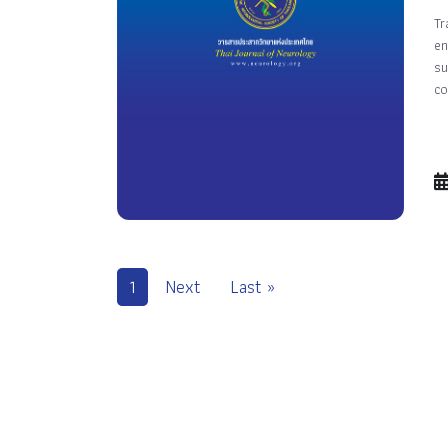
Tr
en
su
co
1
Next
Last »