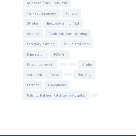
อุบัติการณ์โรคระบบประสาท
โรคหลอดเลือดสมอง
Aphasia
Stroke
Boston Naming Test
Anomia
Confrontational naming
Category naming
CSF biomarkers
Depression
FDGPET
Pseudodementia
stroke
coronavirus disease
Mortality
Factors
Epilepticus
Maharat Nakhon Ratchasima Hospital