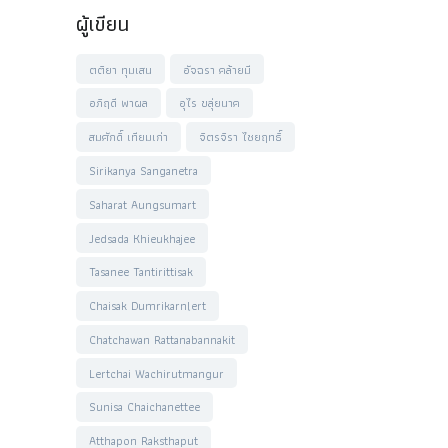
ผู้เขียน
ตติยา ทุมเสน
อัจฉรา คล้ายมี
อภิฤดี พาผล
อุไร ขลุ่ยนาค
สมศักดิ์ เทียมเก่า
จิตรจิรา ไชยฤทธิ์
Sirikanya Sanganetra
Saharat Aungsumart
Jedsada Khieukhajee
Tasanee Tantirittisak
Chaisak Dumrikarnlert
Chatchawan Rattanabannakit
Lertchai Wachirutmangur
Sunisa Chaichanettee
Atthapon Raksthaput