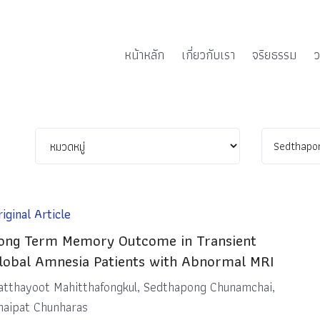
หน้าหลัก
เกี่ยวกับเรา
จริยธรรม
ว
iginal Article
ong Term Memory Outcome in Transient
lobal Amnesia Patients with Abnormal MRI
atthayoot Mahitthafongkul, Sedthapong Chunamchai,
haipat Chunharas