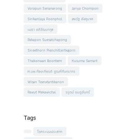
Vorapun Senanarong
Jariya Chompon
Sirikanlaya Poonphol
สหรัฐ อังศุมาศ
เมธา อภิวัฒนากุล
Pakapon Suesatchapong
Sireethorn Pienchitlertkajorn
Thakonwan Boontem
Kusuma Samart
ศ.นพ.ก้องเกียรติ กูณฑ์กันทรากร
Wisan Teeratantikanon
Pawut Mekawichai
วรุตม์ ชมภูจันทร์
Tags
โรคระบบประสาท