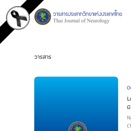
วารสาร
Or
L
G
N
C