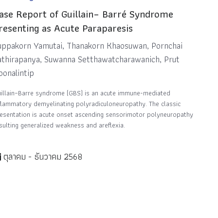
ase Report of Guillain– Barré Syndrome
resenting as Acute Paraparesis
uppakorn Yamutai, Thanakorn Khaosuwan, Pornchai
athirapanya, Suwanna Setthawatcharawanich, Prut
oonalintip
illain–Barre syndrome (GBS) is an acute immune-mediated
flammatory demyelinating polyradiculoneuropathy. The classic
esentation is acute onset ascending sensorimotor polyneuropathy
sulting generalized weakness and areflexia.
ตุลาคม - ธันวาคม 2568