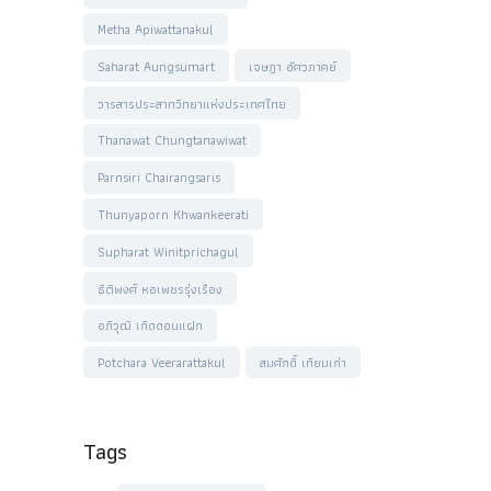
Metha Apiwattanakul
Saharat Aungsumart
เจษฎา อัศวภาคย์
วารสารประสาทวิทยาแห่งประเทศไทย
Thanawat Chungtanawiwat
Parnsiri Chairangsaris
Thunyaporn Khwankeerati
Supharat Winitprichagul
ธิติพงศ์ หอเพชรรุ่งเรือง
อภิวุฒิ เกิดดอนแฝก
Potchara Veerarattakul
สมศักดิ์ เทียมเก่า
Tags