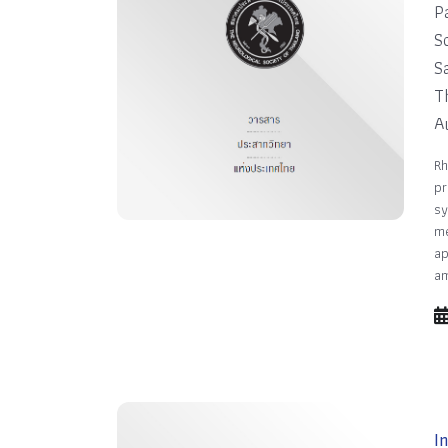
P
S
S
T
A
Rh
pr
sy
me
ap
a
I