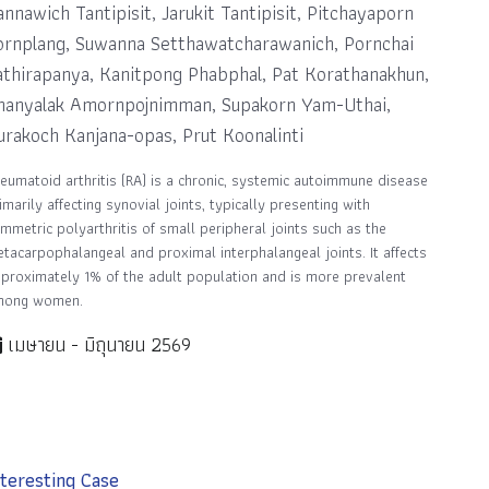
annawich Tantipisit, Jarukit Tantipisit, Pitchayaporn
ornplang, Suwanna Setthawatcharawanich, Pornchai
athirapanya, Kanitpong Phabphal, Pat Korathanakhun,
hanyalak Amornpojnimman, Supakorn Yam-Uthai,
urakoch Kanjana-opas, Prut Koonalinti
eumatoid arthritis (RA) is a chronic, systemic autoimmune disease
imarily affecting synovial joints, typically presenting with
mmetric polyarthritis of small peripheral joints such as the
tacarpophalangeal and proximal interphalangeal joints. It affects
proximately 1% of the adult population and is more prevalent
mong women.
เมษายน - มิถุนายน 2569
nteresting Case