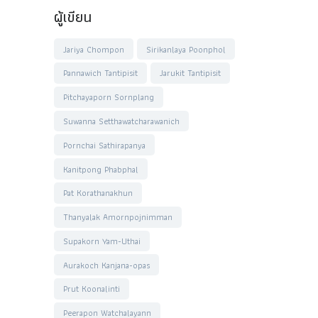
ผู้เขียน
Jariya Chompon
Sirikanlaya Poonphol
Pannawich Tantipisit
Jarukit Tantipisit
Pitchayaporn Sornplang
Suwanna Setthawatcharawanich
Pornchai Sathirapanya
Kanitpong Phabphal
Pat Korathanakhun
Thanyalak Amornpojnimman
Supakorn Yam-Uthai
Aurakoch Kanjana-opas
Prut Koonalinti
Peerapon Watchalayann