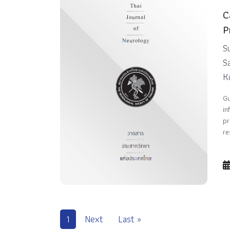
C
P
S
S
K
Gu
in
pr
re
1
Next
Last »