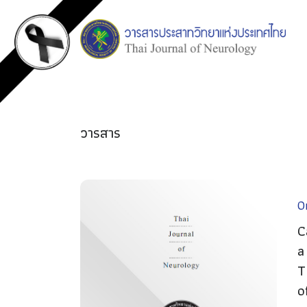
วารสาร
Or
C
a
T
o