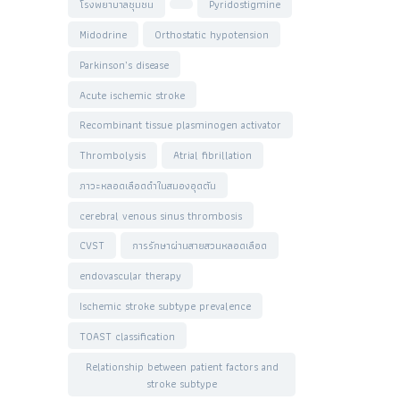
โรงพยาบาลชุมชน
Pyridostigmine
Midodrine
Orthostatic hypotension
Parkinson’s disease
Acute ischemic stroke
Recombinant tissue plasminogen activator
Thrombolysis
Atrial fibrillation
ภาวะหลอดเลือดดำในสมองอุดตัน
cerebral venous sinus thrombosis
CVST
การรักษาผ่านสายสวนหลอดเลือด
endovascular therapy
Ischemic stroke subtype prevalence
TOAST classification
Relationship between patient factors and
stroke subtype