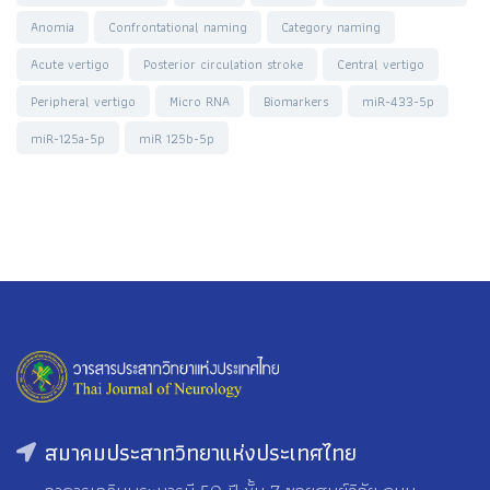
Anomia
Confrontational naming
Category naming
Acute vertigo
Posterior circulation stroke
Central vertigo
Peripheral vertigo
Micro RNA
Biomarkers
miR-433-5p
miR-125a-5p
miR 125b-5p
สมาคมประสาทวิทยาแห่งประเทศไทย