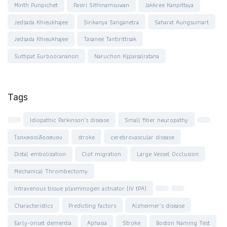
Minth Punpichet
Pasiri Sithinamsuwan
Jakkree Kanpittaya
Jedsada Khieukhajee
Sirikanya Sanganetra
Saharat Aungsumart
Jedsada Khieukhajee
Tasanee Tantirittisak
Suttipat Eurboorananon
Naruchon Kijpaisalratana
Tags
Idiopathic Parkinson's disease
Small fiber neuropathy
โรคหลอดเลือดสมอง
stroke
cerebrovascular disease
Distal embolization
Clot migration
Large Vessel Occlusion
Mechanical Thrombectomy
Intravenous tissue plasminogen activator (IV tPA)
Characteristics
Predicting factors
Alzheimer’s disease
Early-onset dementia
Aphasia
Stroke
Boston Naming Test