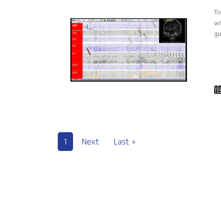
To
wi
gu
1
Next
Last »