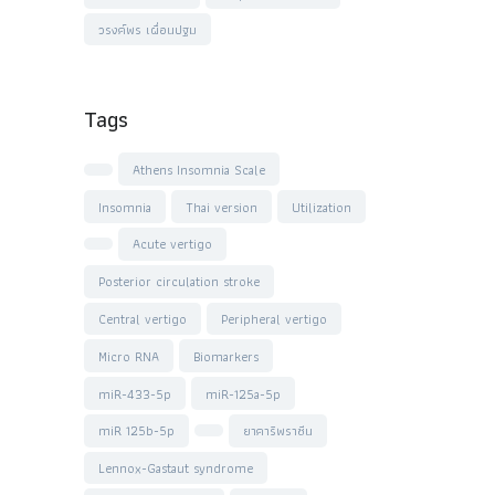
วรงค์พร เผื่อนปฐม
Tags
Athens Insomnia Scale
Insomnia
Thai version
Utilization
Acute vertigo
Posterior circulation stroke
Central vertigo
Peripheral vertigo
Micro RNA
Biomarkers
miR-433-5p
miR-125a-5p
miR 125b-5p
ยาคาริพราซีน
Lennox-Gastaut syndrome