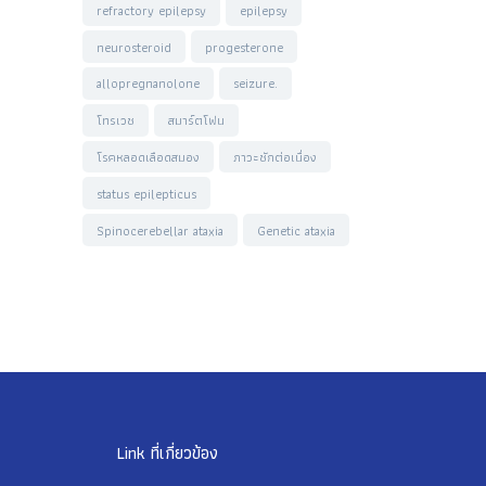
refractory epilepsy
epilepsy
neurosteroid
progesterone
allopregnanolone
seizure.
โทรเวช
สมาร์ตโฟน
โรคหลอดเลือดสมอง
ภาวะชักต่อเนื่อง
status epilepticus
Spinocerebellar ataxia
Genetic ataxia
Link ที่เกี่ยวข้อง