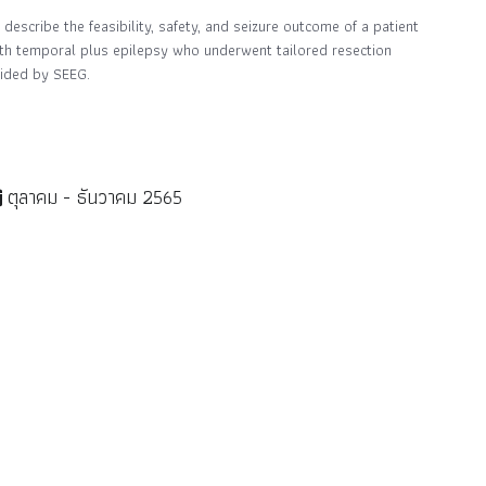
 describe the feasibility, safety, and seizure outcome of a patient
th temporal plus epilepsy who underwent tailored resection
ided by SEEG.
ตุลาคม - ธันวาคม 2565