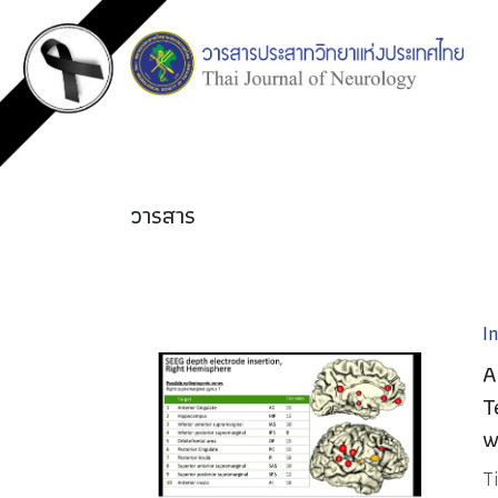
วารสาร
I
A
T
w
T