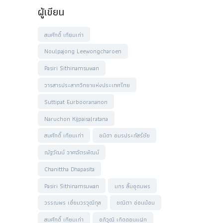
ผู้เขียน
สมศักดิ์ เทียมเก่า
Noulpajong Leewongcharoen
Pasiri Sithinamsuwan
วารสารประสาทวิทยาแห่งประเทศไทย
Suttipat Eurboorananon
Naruchon Kijpaisalratana
สมศักดิ์ เทียมเก่า
ชนิดา อมรประภัสร์ชัย
ณัฐวัฒน์ วาศฉัตรพัฒน์
Chanittha Dhapasita
Pasiri Sithinamsuwan
มกร ลิ้มอุดมพร
วรรณพร เอี่ยมวรวุฒิกุล
ชณิตา อ่อนน้อม
สมศักดิ์ เทียมเก่า
อภิวุฒิ เกิดดอนแฝก