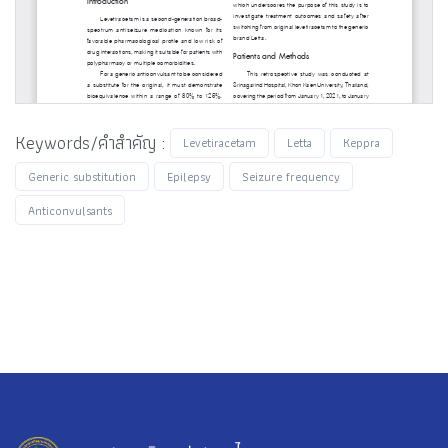
Keywords/คำสำคัญ :
Levetiracetam
Letta
Keppra
Generic substitution
Epilepsy
Seizure frequency
Anticonvulsants