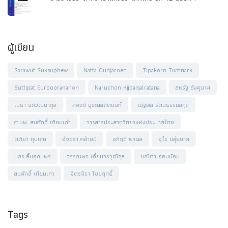
ผู้เขียน
Sarawut Suksuphew
Natta Ounjaroen
Tipakorn Tumnark
Suttipat Eurboorananon
Naruchon Kijpaisalratana
สหรัฐ อังศุมาศ
เมธา อภิวัฒนากุล
ภควดี บูรณสถิตนนท์
ณัฐพล รัตนธรรมสกุล
ศ.นพ. สมศักดิ์ เทียมเก่า
วารสารประสาทวิทยาแห่งประเทศไทย
ตติยา ทุมเสน
อัจฉรา คล้ายมี
อภิฤดี พาผล
อุไร ขลุ่ยนาค
มกร ลิ้มอุดมพร
วรรณพร เอี่ยมวรวุฒิกุล
ชณิตา อ่อนน้อม
สมศักดิ์ เทียมเก่า
จิตรจิรา ไชยฤทธิ์
Tags