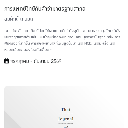
การแพทย์ไทย์กับคำว่ามาตรฐานสากล
สมศักดิ์ เทียมเก่า
"การทำอะไรแบบเดิม ก็ย่อมได้ผลแบบเดิม" ปัจจุบันระบบสาธารณสุขไทยกำลัง
พบวิกฤตหลายด้านเช่น เงินบำรุงที่ลดลงมา ขาดแคลนบุคลากรในทุกวิชาชีพ การ
ฟ้องร้องที่มากขึ้น ค่ารักษาพยาบาลที่เพิ่มสูงขึ้นมา โรค NCD, โรคมะเร็ง โรค
หลอดเลือดสมอง โรคไตเสื่อม ฯ
กรกฎาคม - กันยายน 2569