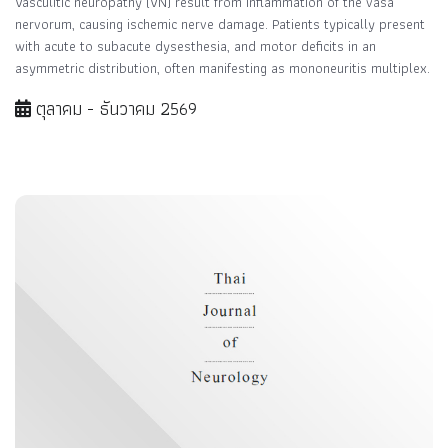
Vasculitic neuropathy (VN) result from inflammation of the vasa
nervorum, causing ischemic nerve damage. Patients typically present
with acute to subacute dysesthesia, and motor deficits in an
asymmetric distribution, often manifesting as mononeuritis multiplex.
ตุลาคม - ธันวาคม 2569