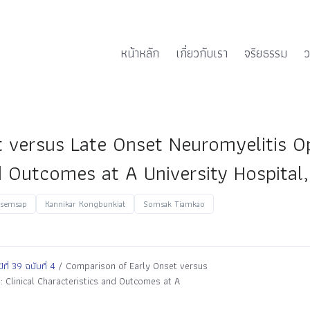
หน้าหลัก
เกี่ยวกับเรา
จริยธรรม
ว
 versus Late Onset Neuromyelitis O
nd Outcomes at A University Hospital
asemsap
Kannikar Kongbunkiat
Somsak Tiamkao
่ 39 ฉบับที่ 4
/ Comparison of Early Onset versus
 Clinical Characteristics and Outcomes at A