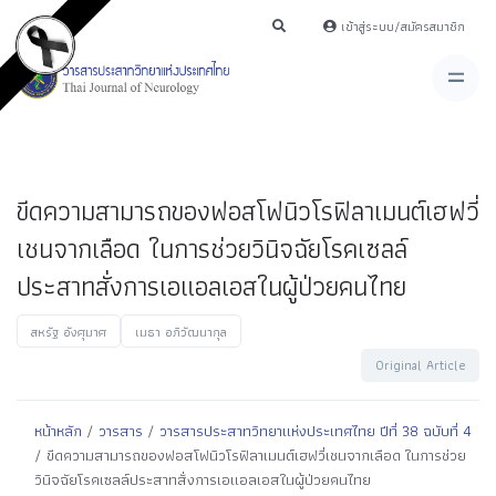
เข้าสู่ระบบ/สมัครสมาชิก
ขีดความสามารถของฟอสโฟนิวโรฟิลาเมนต์เฮฟวี่
เชนจากเลือด ในการช่วยวินิจฉัยโรคเซลล์
ประสาทสั่งการเอแอลเอสในผู้ป่วยคนไทย
สหรัฐ อังศุมาศ
เมธา อภิวัฒนากุล
Original Article
หน้าหลัก
/
วารสาร
/
วารสารประสาทวิทยาแห่งประเทศไทย ปีที่ 38 ฉบับที่ 4
/ ขีดความสามารถของฟอสโฟนิวโรฟิลาเมนต์เฮฟวี่เชนจากเลือด ในการช่วย
วินิจฉัยโรคเซลล์ประสาทสั่งการเอแอลเอสในผู้ป่วยคนไทย