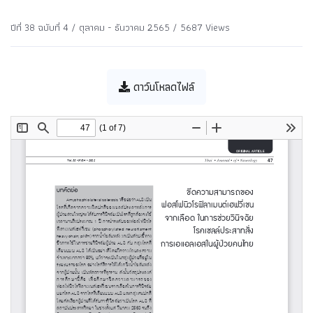
ปีที่ 38 ฉบับที่ 4 / ตุลาคม - ธันวาคม 2565 / 5687 Views
ดาว์นโหลดไฟล์