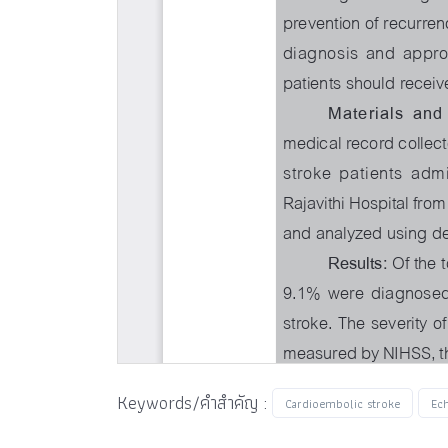
Keywords/คำสำคัญ :
Cardioembolic stroke
Ec