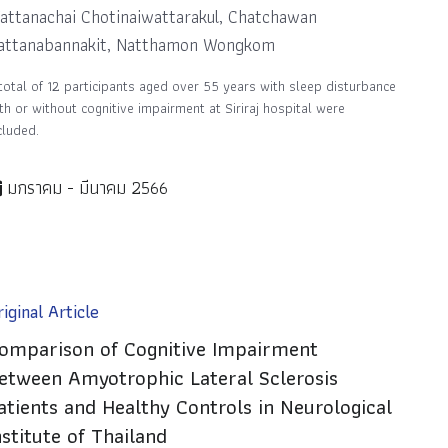
attanachai Chotinaiwattarakul, Chatchawan
attanabannakit, Natthamon Wongkom
total of 12 participants aged over 55 years with sleep disturbance
th or without cognitive impairment at Siriraj hospital were
cluded.
มกราคม - มีนาคม 2566
iginal Article
omparison of Cognitive Impairment
etween Amyotrophic Lateral Sclerosis
atients and Healthy Controls in Neurological
nstitute of Thailand