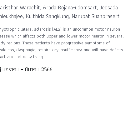
aristhar Warachit, Arada Rojana-udomsart, Jedsada
hieukhajee, Kulthida Sangklung, Narupat Suanprasert
yotrophic lateral sclerosis (ALS) is an uncommon motor neuron
sease which affects both upper and lower motor neuron in several
dy regions. These patients have progressive symptoms of
akness, dysphagia, respiratory insufficiency, and will have deficits
 activities of daily living.
มกราคม - มีนาคม 2566