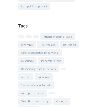
Narupat Suanprasert
Tags
Athens Insomnia Scale
Insomnia
Thai version
Utilization
Stroke associated pneumonia
Dysphagia
Ischemic stroke
Respiratory tract infections
การกลืน
กลืนลำบาก
โรคปลอกประสาทเสื่อมแข็ง
multiple sclerosis
Vasculitic neuropathy
Vasculitis