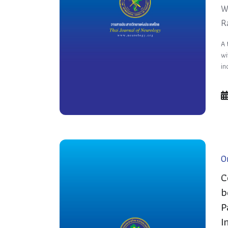
W
R
A 
wi
in
Or
C
b
P
I