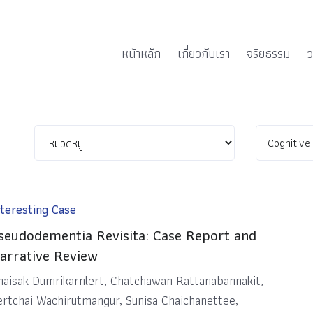
หน้าหลัก
เกี่ยวกับเรา
จริยธรรม
ว
nteresting Case
seudodementia Revisita: Case Report and
arrative Review
haisak Dumrikarnlert, Chatchawan Rattanabannakit,
ertchai Wachirutmangur, Sunisa Chaichanettee,