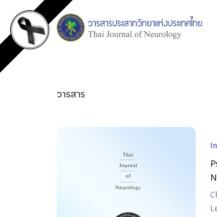
วารสาร
I
P
N
C
L