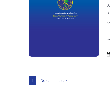
W
K
Am
di
bo
we
in
1
Next
Last »