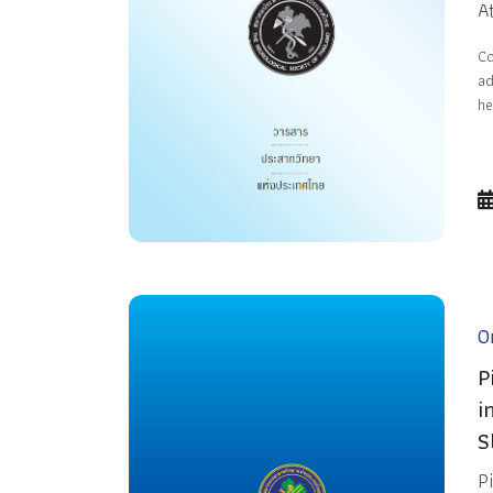
A
Co
ad
he
Or
P
i
S
P