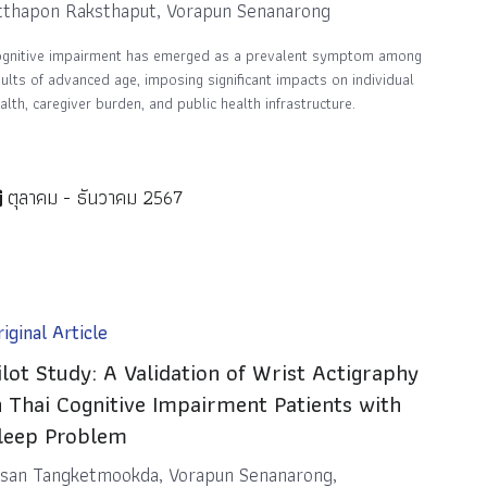
tthapon Raksthaput, Vorapun Senanarong
gnitive impairment has emerged as a prevalent symptom among
ults of advanced age, imposing significant impacts on individual
alth, caregiver burden, and public health infrastructure.
ตุลาคม - ธันวาคม 2567
iginal Article
ilot Study: A Validation of Wrist Actigraphy
n Thai Cognitive Impairment Patients with
leep Problem
isan Tangketmookda, Vorapun Senanarong,