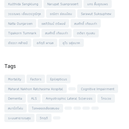
Kulthida Sangklung
Narupat Suanprasert
มกร ลิ้มอุดมพร
วรรณพร เอี่ยมวรวุฒิกุล
ชณิตา อ่อนน้อม
Sarawut Suksuphew
Natta Ounjaroen
ชลภิวัฒน์ ตรีพงษ์
สมศักดิ์ เทียมเก่า
Tipakorn Tumnark
สมศักดิ์ เทียมเก่า
ตติยา ทุมเสน
อัจฉรา คล้ายมี
อภิฤดี พาผล
อุไร ขลุ่ยนาค
Tags
Mortality
Factors
Epilepticus
Maharat Nakhon Ratchasima Hospital
Cognitive Impairment
Dementia
ALS
Amyotrophic Lateral Sclerosis
โทรเวช
สมาร์ตโฟน
โรคหลอดเลือดสมอง
ระบบสาธารณสุข
วิกฤติ