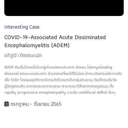
Interesting Case
COVID-19-Associated Acute Dissiminated
Encephalomyelitis (ADEM)
อภิวุฒิ เกิดดอนแฝก
ADEM ถือเป็นโรคหนึ่งในกลุ่มโรคปลอกประสาท อักเสบ (demyelinating
disease) ของระบบประสาท ส่วนกลางที่พบได้ไม่บ่อย มักจะเกิดตามหลังการติด
เชื้อ ไวรัส โดยพบอุบัติการณ์การเกิดโรคมากในกลุ่มช่วงอายุ วัยเด็กจนถึงวัย
ผู้ใหญ่ตอนต้น อาการและอาการแสดง สามารถมาได้หลากหลายรูปแบบ ทั้ง
rapidly progressive encephalopathy รวมถึง multifocal deficit อื่นๆ
กรกฎาคม - กันยายน 2565