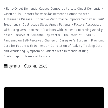
- Early-Onset Dementia: Causes Compared to Late-Onset Dementia -
Vascular Risk Factors for Vascular Dementia Compared with
Alzheimer’s Disease - Cognitive Performance Improvement after CPAP
Treatment in Obstructive Sleep Apnea Patients - Factors Associated
with Caregivers’ Distress of Patients with Dementia Receiving Activity-
based Services at Dementia Day Center - The Effect of COVID-19
Pandemic on Self-Perceived Change of Caregiver’s Burden in Providing
Care for People with Dementia - Correlation of Activity Tracking Data
and Wandering Symptom of Patients with Dementia at King
Chulalongkorn Memorial Hospital
ตุลาคม - ธันวาคม 2565