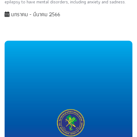
epilepsy to have mental disorders, including anxiety and sadness.
มกราคม - มีนาคม 2566