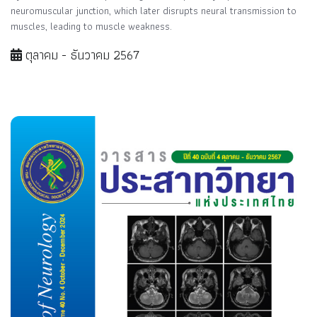
neuromuscular junction, which later disrupts neural transmission to
muscles, leading to muscle weakness.
ตุลาคม - ธันวาคม 2567