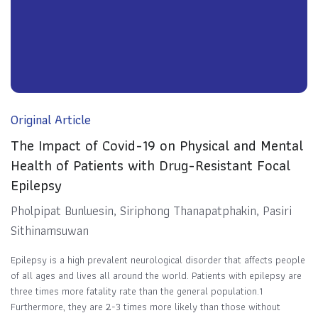
Original Article
The Impact of Covid-19 on Physical and Mental
Health of Patients with Drug-Resistant Focal
Epilepsy
Pholpipat Bunluesin, Siriphong Thanapatphakin, Pasiri
Sithinamsuwan
Epilepsy is a high prevalent neurological disorder that affects people
of all ages and lives all around the world. Patients with epilepsy are
three times more fatality rate than the general population.1
Furthermore, they are 2-3 times more likely than those without