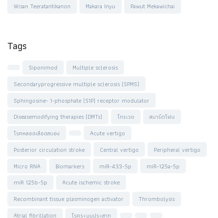
Wisan Teeratantikanon
Makara Inyu
Pawut Mekawichai
Tags
Siponimod
Multiple sclerosis
Secondaryprogressive multiple sclerosis (SPMS)
Sphingosine- 1-phosphate (S1P) receptor modulator
Diseasemodifying therapies (DMTs)
โทรเวช
สมาร์ตโฟน
โรคหลอดเลือดสมอง
Acute vertigo
Posterior circulation stroke
Central vertigo
Peripheral vertigo
Micro RNA
Biomarkers
miR-433-5p
miR-125a-5p
miR 125b-5p
Acute ischemic stroke
Recombinant tissue plasminogen activator
Thrombolysis
Atrial fibrillation
โรคระบบประสาท