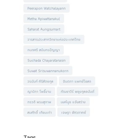
Peerapon Watchalayann
Metha Apiwattanakul
Saharat Aungsumart
วารสารประสาทวิทยาแห่งประเทศไทย
กนกศรี สมินทรปัญญา
Suchada Chayaratanasin
Suwat Srisuwannanukorn
วรนันท์ คีรีสัตยกุล
จินตภา แพทย์โอสถ
ญานิกา โพธิ์งาม
กัณยาวีร์ พยุงกุลอนันต์
กรวดี พรมสุภาพ
นงค์นุช แจ้งสว่าง
สมศักดิ์ เทียมเก่า
เจษฎา อัศวภาคย์
Tags