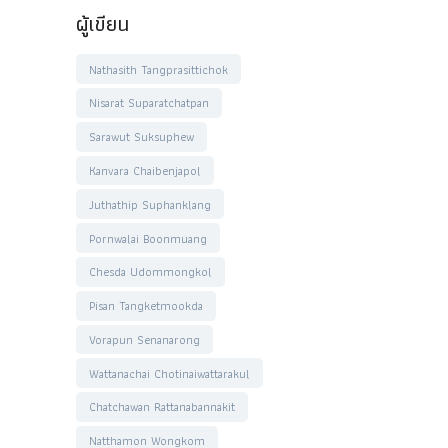
ผู้เขียน
Nathasith Tangprasittichok
Nisarat Suparatchatpan
Sarawut Suksuphew
Kanvara Chaibenjapol
Juthathip Suphanklang
Pornwalai Boonmuang
Chesda Udommongkol
Pisan Tangketmookda
Vorapun Senanarong
Wattanachai Chotinaiwattarakul
Chatchawan Rattanabannakit
Natthamon Wongkom