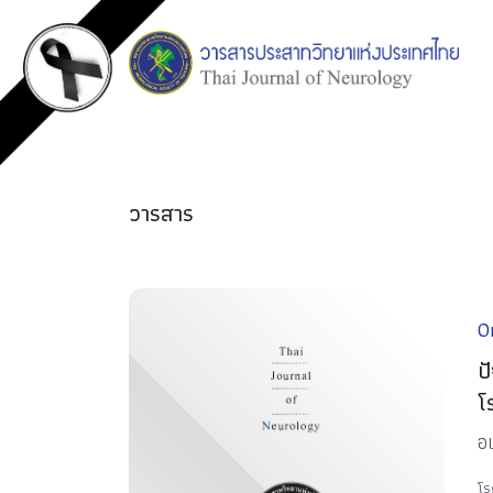
วารสาร
Or
ป
โ
อน
โร