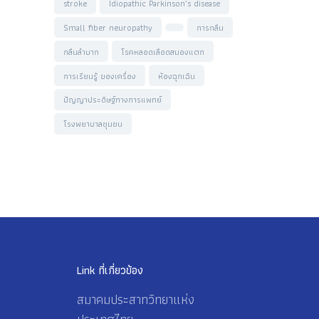
stroke
Idiopathic Parkinson's disease
Small fiber neuropathy
การกลืน
กลืนลำบาก
โรคหลอดเลือดสมองแตก
การเรียนรู้ ของเครื่อง
ห้องฉุกเฉิน
ปัญญาประดิษฐ์ทางการแพทย์
โรงพยาบาลชุมชน
Link ที่เกี่ยวข้อง
สมาคมประสาทวิทยาแห่ง