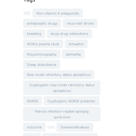
Non-vitamin K antagonists
antiepileptic drugs
recurrent stroke
bleeding
drug-drug interactions
NOACs plasma level
Actiwatch
Polysomnography
dementia
Sleep disturbance
New-onset refractory status epilepticus
Cryptogenic new-onset refractory status
epilepticus
NORSE
Cryptogenic NORSE predictor
Febrile infection-related epilepsy
syndrome
outcome
โรคหลอดเลือดสมอง