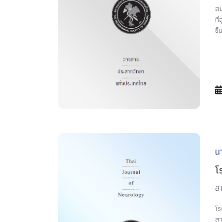
สม
ที
ขึ
น
โ
สม
โร
สา