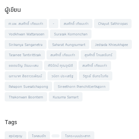
ผู้เขียน
ศ.นพ. สมศักดิ์ เทียมเก่า
-
สมศักดิ์ เทียมเก่า
Chayut Sathiropas
Yodkhwan Wattanasen
Surasak Komonchan
Sirikanya Sanganetra
Saharat Aungsumart
Jedsada Khieukhajee
Tasanee Tantirittisak
สมศักดิ์ เทียมเก่า
สุรศักดิ์ โกมลจันทร์
ยอดขวัญ วัฒนะเสน
ศิริรัตน์ คุณวุฒิดี
สมศักดิ์ เทียมเก่า
ผกามาศ ฮ้อถาวรพัฒน์
วนิดา ประเสริฐ
วิฑูรย์ จันทรโรทัย
Pakapon Suesatchapong
Sireethorn Pienchitlertkajorn
Thakonwan Boontem
Kusuma Samart
Tags
epilepsy
โรคลมชัก
โรคระบบประสาท