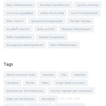
Pasiri Sithinamsuwan
ก้องเกียรติ กูณฑ์กันทรากร
จรุงไทย เดชเทวพร
กนกวรรณ บุญญพิสิษฏ์
นฤพัชร สวนประเสริฐ
อารดา โรจนอุดมศาสตร์
ศิริพร เทียมเก่า
Jakrapong Vongsaengnak
Somsak Tiamkao
อรรถสิทธิ์ เวชชาชีวะ
สมชัย บวรกิตติ
Peerapon Watchalayann
Metha Apiwattanakul
Saharat Aungsumart
Noulpajong Leewongcharoen
Pasiri Sithinamsuwan
Tags
Athens Insomnia Scale
insomnia
Thai
reliability
validation
Stroke
Statin
Large vessel occlusion
Endovascular thrombectomy
chronic regional pain syndrome
deep vein thrombosis
leg edema