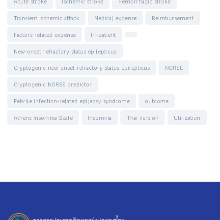
Acute stroke
Ischemic stroke
Hemorrhagic stroke
Transient ischemic attack
Medical expense
Reimbursement
Factors related expense
In-patient
New-onset refractory status epilepticus
Cryptogenic new-onset refractory status epilepticus
NORSE
Cryptogenic NORSE predictor
Febrile infection-related epilepsy syndrome
outcome
Athens Insomnia Scale
Insomnia
Thai version
Utilization