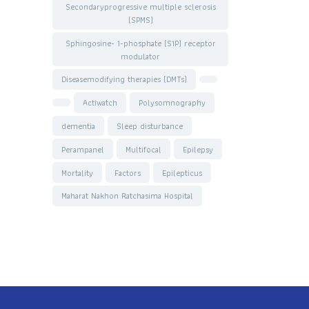
Secondaryprogressive multiple sclerosis
(SPMS)
Sphingosine- 1-phosphate (S1P) receptor
modulator
Diseasemodifying therapies (DMTs)
Actiwatch
Polysomnography
dementia
Sleep disturbance
Perampanel
Multifocal
Epilepsy
Mortality
Factors
Epilepticus
Maharat Nakhon Ratchasima Hospital