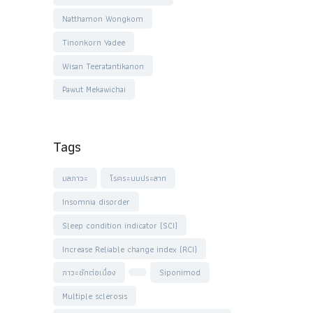
Natthamon Wongkom
Tinonkorn Yadee
Wisan Teeratantikanon
Pawut Mekawichai
Tags
มลภาวะ
โรคระบบประสาท
Insomnia disorder
Sleep condition indicator (SCI)
Increase Reliable change index (RCI)
ภาวะชักต่อเนื่อง
Siponimod
Multiple sclerosis