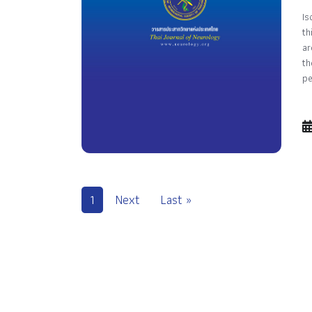
Is
th
ar
th
pe
1
Next
Last »