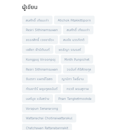
ผู้เขียน
สมศักดิ์ เทียมเก่า
Atichok Pitakkittiporn
Pasiri Sithinamsuwan
สมศักดิ์ เทียมเก่า
อรรถสิทธิ์ เวชชาชีวะ
สมชัย บวรกิตติ
เอลียา ฟ้ามิตินนท์
พรธิญา รณรงค์
Kongpoj Viroonpoj
Minth Punpichet
Pasiri Sithinamsuwan
วรนันท์ คีรีสัตยกุล
จินตภา แพทย์โอสถ
ญานิกา โพธิ์งาม
กัณยาวีร์ พยุงกุลอนันต์
กรวดี พรมสุภาพ
นงค์นุช แจ้งสว่าง
Pisan Tangketmookda
Vorapun Senanarong
Wattanachai Chotinaiwattarakul
Chatchawan Rattanabannakit