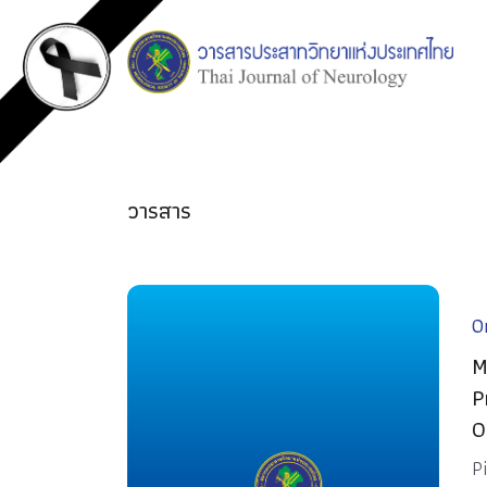
วารสาร
Or
M
P
O
P