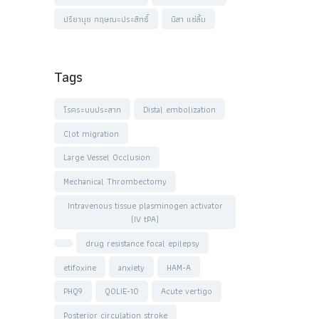
ปรียานุช กฤษณะประสิทธิ์
นิสา แซ่ลิ้ม
Tags
โรคระบบประสาท
Distal embolization
Clot migration
Large Vessel Occlusion
Mechanical Thrombectomy
Intravenous tissue plasminogen activator
(IV tPA)
drug resistance focal epilepsy
etifoxine
anxiety
HAM-A
PHQ9
QOLIE-10
Acute vertigo
Posterior circulation stroke