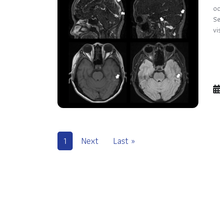
oc
Se
vi
1
Next
Last »