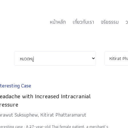
หน้าหลัก
เกี่ยวกับเรา
จริยธรรม
ว
nteresting Case
eadache with Increased Intracranial
ressure
arawut Suksuphew, Kitirat Phattaramarut
teresting case : A 27-year-old Thai female patient, a merchant’s