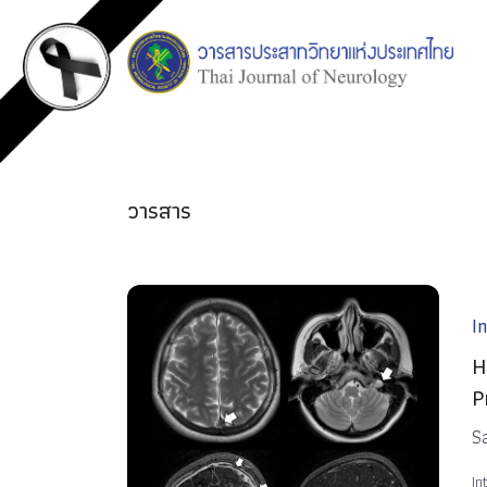
วารสาร
I
H
P
S
In