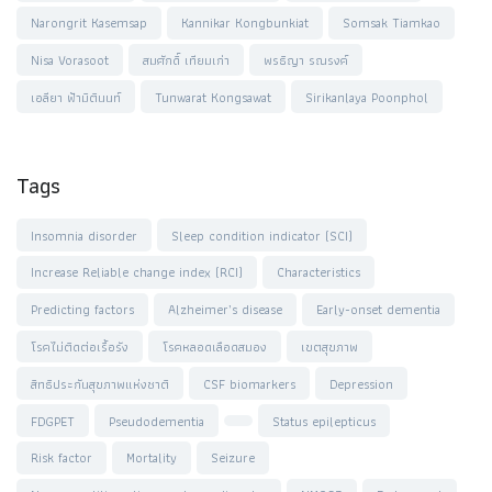
Narongrit Kasemsap
Kannikar Kongbunkiat
Somsak Tiamkao
Nisa Vorasoot
สมศักดิ์ เทียมเก่า
พรธิญา รณรงค์
เอลียา ฟ้ามิตินนท์
Tunwarat Kongsawat
Sirikanlaya Poonphol
Tags
Insomnia disorder
Sleep condition indicator (SCI)
Increase Reliable change index (RCI)
Characteristics
Predicting factors
Alzheimer’s disease
Early-onset dementia
โรคไม่ติดต่อเรื้อรัง
โรคหลอดเลือดสมอง
เขตสุขภาพ
สิทธิประกันสุขภาพแห่งชาติ
CSF biomarkers
Depression
FDGPET
Pseudodementia
Status epilepticus
Risk factor
Mortality
Seizure