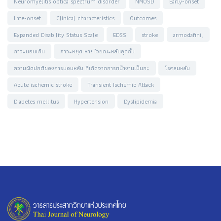
Neuromyelitis optica spectrum disorder
NMOSD
Early-onset
Late-onset
Clinical characteristics
Outcomes
Expanded Disability Status Scale
EDSS
stroke
armodafinil
ภาวะนอนเกิน
ภาวะหยุด หายใจขณะหลับอุดกั้น
ความผิดปกติของการนอนหลับ ที่เกิดจากการท􀄬ำงานเป็นกะ
โรคลมหลับ
Acute ischemic stroke
Transient Ischemic Attack
Diabetes mellitus
Hypertension
Dyslipidemia