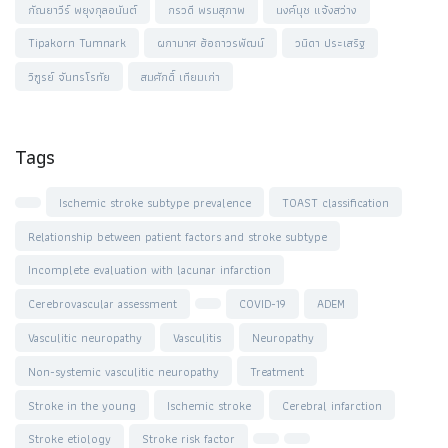
กัณยาวีร์ พยุงกุลอนันต์
กรวดี พรมสุภาพ
นงค์นุช แจ้งสว่าง
Tipakorn Tumnark
ผกามาศ ฮ้อถาวรพัฒน์
วนิดา ประเสริฐ
วิฑูรย์ จันทรโรทัย
สมศักดิ์ เทียมเก่า
Tags
Ischemic stroke subtype prevalence
TOAST classification
Relationship between patient factors and stroke subtype
Incomplete evaluation with lacunar infarction
Cerebrovascular assessment
COVID-19
ADEM
Vasculitic neuropathy
Vasculitis
Neuropathy
Non-systemic vasculitic neuropathy
Treatment
Stroke in the young
Ischemic stroke
Cerebral infarction
Stroke etiology
Stroke risk factor