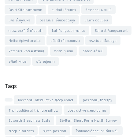
Pasiri Sithinamsuwan
สมศักดิ์ เทียมเก่า
จิราวรรณ พรหมมี
มกร ลิ้มอุดมพร
วรรณพร เอี่ยมวรวุฒิกุล
ชณิตา อ่อนน้อม
ศ.นพ. สมศักดิ์ เทียมเก่า
Nat Pongsuthimanus
Saharat Aungsumart
Metha Apiwattanakul
อภิวุฒิ เกิดดอนแฝก
วรงค์พร เผื่อนปฐม
Potchara Veerarattakul
ตติยา ทุมเสน
อัจฉรา คล้ายมี
อภิฤดี พาผล
อุไร ขลุ่ยนาค
Tags
Positional obstructive sleep apnea
positional therapy
Thai traditional triangle pillow
obstructive sleep apnea
Epworth Sleepiness Scale
36-Item Short Form Health Survey
sleep disorders
sleep position
โรคหลอดเลือดสมองเฉียบพลัน