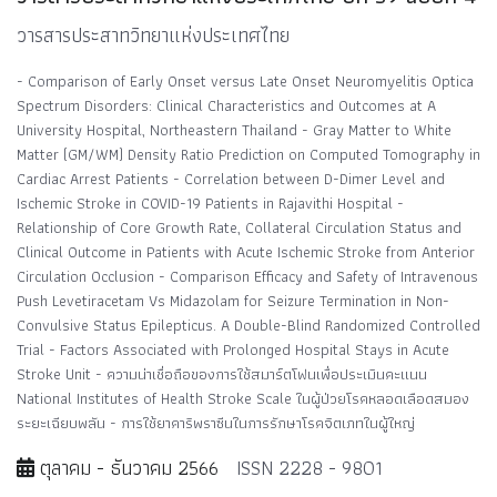
วารสารประสาทวิทยาแห่งประเทศไทย
- Comparison of Early Onset versus Late Onset Neuromyelitis Optica
Spectrum Disorders: Clinical Characteristics and Outcomes at A
University Hospital, Northeastern Thailand - Gray Matter to White
Matter (GM/WM) Density Ratio Prediction on Computed Tomography in
Cardiac Arrest Patients - Correlation between D-Dimer Level and
Ischemic Stroke in COVID-19 Patients in Rajavithi Hospital -
Relationship of Core Growth Rate, Collateral Circulation Status and
Clinical Outcome in Patients with Acute Ischemic Stroke from Anterior
Circulation Occlusion - Comparison Efficacy and Safety of Intravenous
Push Levetiracetam Vs Midazolam for Seizure Termination in Non-
Convulsive Status Epilepticus. A Double-Blind Randomized Controlled
Trial - Factors Associated with Prolonged Hospital Stays in Acute
Stroke Unit - ความน่าเชื่อถือของการใช้สมาร์ตโฟนเพื่อประเมินคะแนน
National Institutes of Health Stroke Scale ในผู้ป่วยโรคหลอดเลือดสมอง
ระยะเฉียบพลัน - การใช้ยาคาริพราซีนในการรักษาโรคจิตเภทในผู้ใหญ่
ตุลาคม - ธันวาคม 2566
ISSN 2228 - 9801