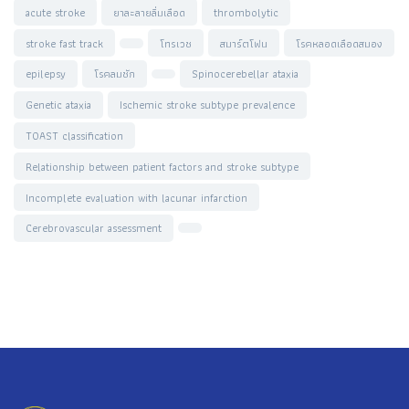
acute stroke
ยาละลายลิ่มเลือด
thrombolytic
stroke fast track
โทรเวช
สมาร์ตโฟน
โรคหลอดเลือดสมอง
epilepsy
โรคลมชัก
Spinocerebellar ataxia
Genetic ataxia
Ischemic stroke subtype prevalence
TOAST classification
Relationship between patient factors and stroke subtype
Incomplete evaluation with lacunar infarction
Cerebrovascular assessment