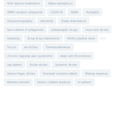
Anti-seizure medication
Status epilepticus
AMPA receptor antagonist
COVID-19
ADEM
Actiwatch
Polysomnography
dementia
Sleep disturbance
Non-vitamin K antagonists
antiepileptic drugs
recurrent stroke
bleeding
drug-drug interactions
NOACs plasma level
โทรเวช
สมาร์ตโฟน
โรคหลอดเลือดสมอง
chronic regional pain syndrome
deep vein thrombosis
leg edema
Acute stroke
Ischemic stroke
Hemorrhagic stroke
Transient ischemic attack
Medical expense
Reimbursement
Factors related expense
In-patient