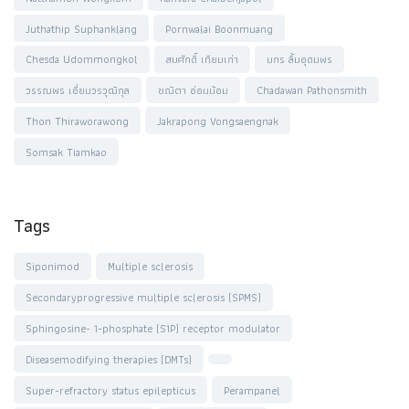
Juthathip Suphanklang
Pornwalai Boonmuang
Chesda Udommongkol
สมศักดิ์ เทียมเก่า
มกร ลิ้มอุดมพร
วรรณพร เอี่ยมวรวุฒิกุล
ชณิตา อ่อนน้อม
Chadawan Pathonsmith
Thon Thiraworawong
Jakrapong Vongsaengnak
Somsak Tiamkao
Tags
Siponimod
Multiple sclerosis
Secondaryprogressive multiple sclerosis (SPMS)
Sphingosine- 1-phosphate (S1P) receptor modulator
Diseasemodifying therapies (DMTs)
Super-refractory status epilepticus
Perampanel