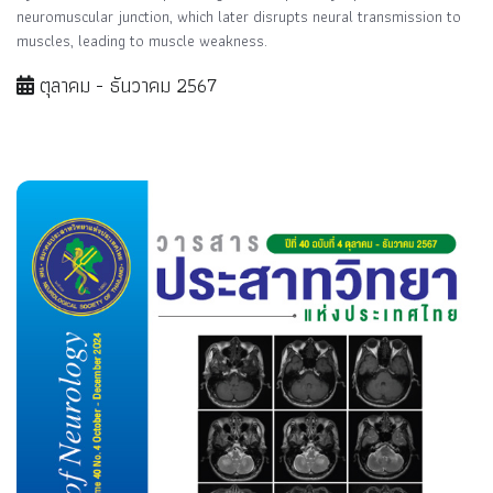
neuromuscular junction, which later disrupts neural transmission to
muscles, leading to muscle weakness.
ตุลาคม - ธันวาคม 2567