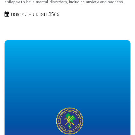
epilepsy to have mental disorders, including anxiety and sadness.
มกราคม - มีนาคม 2566