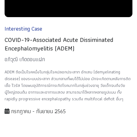
Interesting Case
COVID-19-Associated Acute Dissiminated
Encephalomyelitis (ADEM)
อภิวุฒิ เกิดดอนแฝก
ADEM ถือเป็นโรคหนึ่งในกลุ่มโรคปลอกประสาท อักเสบ (demyelinating
disease) ของระบบประสาท ส่วนกลางที่พบได้ไม่บ่อย มักจะเกิดตามหลังการติด
เชื้อ ไวรัส โดยพบอุบัติการณ์การเกิดโรคมากในกลุ่มช่วงอายุ วัยเด็กจนถึงวัย
ผู้ใหญ่ตอนต้น อาการและอาการแสดง สามารถมาได้หลากหลายรูปแบบ ทั้ง
rapidly progressive encephalopathy รวมถึง multifocal deficit อื่นๆ
กรกฎาคม - กันยายน 2565