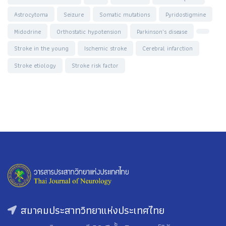
Astrocytoma
Seizure
Somatic mutations
Pyridostigmine
Midodrine
Orthostatic hypotension
Parkinson’s disease
Stroke in the young
Ischemic stroke
Cerebral infarction
Stroke etiology
Stroke risk factor
สมาคมประสาทวิทยาแห่งประเทศไทย