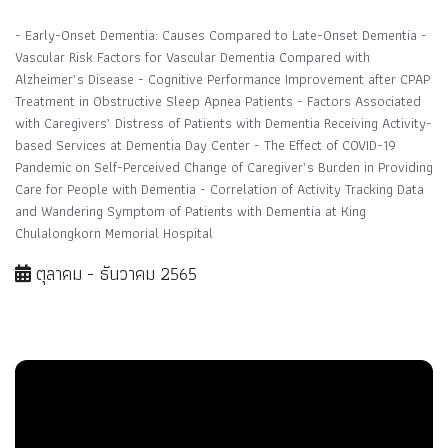
- Early-Onset Dementia: Causes Compared to Late-Onset Dementia -
Vascular Risk Factors for Vascular Dementia Compared with
Alzheimer’s Disease - Cognitive Performance Improvement after CPAP
Treatment in Obstructive Sleep Apnea Patients - Factors Associated
with Caregivers’ Distress of Patients with Dementia Receiving Activity-
based Services at Dementia Day Center - The Effect of COVID-19
Pandemic on Self-Perceived Change of Caregiver’s Burden in Providing
Care for People with Dementia - Correlation of Activity Tracking Data
and Wandering Symptom of Patients with Dementia at King
Chulalongkorn Memorial Hospital
ตุลาคม - ธันวาคม 2565