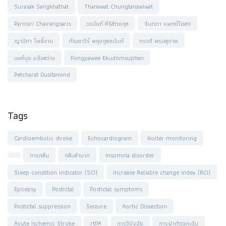
Surasak Sangkhathat
Thanawat Chungtanawiwat
Parnsiri Chairangsaris
วรนันท์ คีรีสัตยกุล
จินตภา แพทย์โอสถ
ญานิกา โพธิ์งาม
กัณยาวีร์ พยุงกุลอนันต์
กรวดี พรมสุภาพ
นงค์นุช แจ้งสว่าง
Pongpawee Ekudomsuphan
Petcharat Dusitanond
Tags
Cardioembolic stroke
Echocardiogram
Holter monitoring
การกลืน
กลืนลำบาก
Insomnia disorder
Sleep condition indicator (SCI)
Increase Reliable change index (RCI)
Epilepsy
Postictal
Postictal symptoms
Postictal suppression
Seizure
Aortic Dissection
Acute Ischemic Stroke
rtPA
การวินิจฉัย
การผ่าตัดฉุกเฉิน