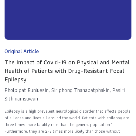
Original Article
The Impact of Covid-19 on Physical and Mental
Health of Patients with Drug-Resistant Focal
Epilepsy
Pholpipat Bunluesin, Siriphong Thanapatphakin, Pasiri
Sithinamsuwan
Epilepsy is a high prevalent neurological disorder that affects people
of all ages and lives all around the world. Patients with epilepsy are
three times more fatality rate than the general population.1
Furthermore, they are 2-3 times more likely than those without