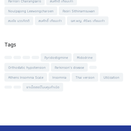
Parnsiri Chairangsaris
สมศักดิ์ เทียมเก่า
Noulpajong Leewongcharoen
Pasiri Sithinamsuwan
สมชัย บวรกิตติ
สมศักดิ์ เทียมเก่า
ผศ.พญ. ศิริพร เทียมเก่า
Tags
Pyridostigmine
Midodrine
Orthostatic hypotension
Parkinson’s disease
Athens Insomnia Scale
Insomnia
Thai version
Utilization
ยาเม็ดฮอร์โมนคุมกำเนิด